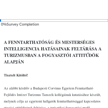
0
%
Survey Completion
A FENNTARTHATÓSÁG ÉS MESTERSÉGES
INTELLIGENCIA HATÁSAINAK FELTÁRÁSA A
TURIZMUSBAN A FOGYASZTÓI ATTITŰDÖK
ALAPJÁN
Tisztelt Kitöltő!
Az alábbi kérdőív a Budapesti Corvinus Egyetem Fenntartható
Fejlődés Intézet Turizmus Tanszék kollégáinak kutatásához készült,
melynek célja az egyetemi hallgatók fenntarthatósággal kapcsolatos
utazási attitűdjeinek feltárása, a turisztikai fogyasztási profil