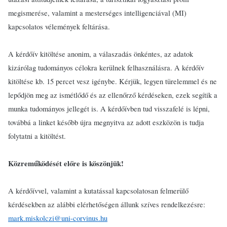
megismerése, valamint a mesterséges intelligenciával (MI)
kapcsolatos vélemények feltárása.
A kérdőív kitöltése anonim, a válaszadás önkéntes, az adatok
kizárólag tudományos célokra kerülnek felhasználásra. A kérdőív
kitöltése kb. 15 percet vesz igénybe. Kérjük, legyen türelemmel és ne
lepődjön meg az ismétlődő és az ellenőrző kérdéseken, ezek segítik a
munka tudományos jellegét is. A kérdőívben tud visszafelé is lépni,
továbbá a linket később újra megnyitva az adott eszközön is tudja
folytatni a kitöltést.
Közreműködését előre is köszönjük!
A kérdőívvel, valamint a kutatással kapcsolatosan felmerülő
kérdésekben az alábbi elérhetőségen állunk szíves rendelkezésre:
mark.miskolczi@uni-corvinus.hu