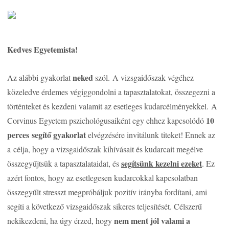
Kedves Egyetemista!
neked
Az alábbi gyakorlat
szól.
A vizsgaidőszak végéhez
közeledve érdemes végiggondolni a tapasztalatokat, összegezni a
történteket és kezdeni valamit az esetleges kudarcélményekkel.
A
10
Corvinus Egyetem pszichológusaiként egy ehhez kapcsolódó
perces segítő gyakorlat
elvégzésére invitálunk titeket! Ennek az
a célja, hogy a vizsgaidőszak kihívásait és kudarcait megélve
segítsünk kezelni ezeket
összegyűjtsük a tapasztalataidat, és
. Ez
azért fontos, hogy az esetlegesen kudarcokkal kapcsolatban
összegyűlt stresszt megpróbáljuk pozitív irányba fordítani, ami
segíti a következő vizsgaidőszak sikeres teljesítését. Célszerű
nem ment jól valami a
nekikezdeni, ha úgy érzed, hogy